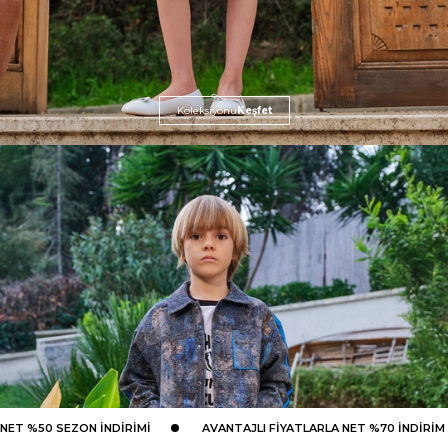
Koleksiyonu
Keşfet
NET %50 SEZON İNDİRİMİ
AVANTAJLI FİYATLARLA NET %70 İNDİRİM